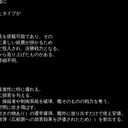
艦に
たタイプが
装を搭載可能であり、その
に著しい経費が掛かるため
ど投入され、決勝戦力となる。
から造り上げたものがある。
詳細不明。
直進性に特に優れる。
に損害を与える。
、操縦者や制御系統を破壊、艦そのものの戦力を奪う。
空間に吹き飛ばす。
付きの物あり）の通常爆弾。艦外に放り出すだけで使え安価。
散弾（広範囲への加害効果を評価されたため））を射出する。