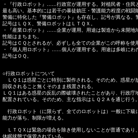
・『行政ロボット』……行政官が運用する。対植民者・住民
最も高い。基本的には若干の暴徒鎮圧・警護能力程度の戦闘
警備に特化した『警備ロボット』も存在し、記号が異なる。
記号はＬＱＸ、警備ロボットはＬＴＱＸ。
・『産業ロボット』……企業が運用。用途は製造から未開地
性能はまちまち。
記号はＣＱとされるが、必ずしも全ての企業がこの呼称を使
・『個人用ロボット』……個人が運用する。用途は多岐にわ
記号はＯＱ。
○行政ロボットについて
ＬＱ１は惑星ごとに特別に製作される。そのため、惑星が
回収されること無くそのまま残置される。
ＬＱ１はある惑星の反乱の際破壊されたことがあり、行政庁
配置されている。そのため、主な指示はＬＱ２Ａを通じ行う
行政ロボット（に限らず、全てのロボットは）一般に下級
能力が落ち、制限が増える。
ＬＴＱＸは緊急の場合を除き使用しないことが普通であり
休眠状態で保管されている。