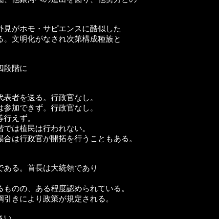
外見がホモ・サピエンスに酷似した
る。文明化がなされ次第構成種族と
四段階に
代表者を送る。行政官なし。
は参加できず。行政官なし。
等行えず。
階では植民は行われない。
場合は行政官が開拓を行うこともある。
である。首長は大統領であり
るものの、ある程度認められている。
綱引きにより政策が規定される。
さい。