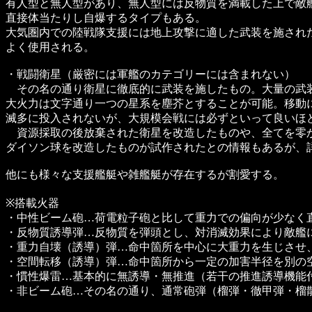
有人型と無人型があり、無人型には反物質を満載した上で敵
直接体当たりし自爆するタイプもある。
大気圏内での陸戦隊支援には地上攻撃に適した武装を施され
よく使用される。
・戦闘衛星（厳密には軍艦のカテゴリーには含まれない）
その名の通り衛星に徹底的に武装を施したもの。大量の武
大火力は文字通り一つの星系を塵芥とすることが可能。移動
滅多に投入されないが、大規模会戦には必ずといって良いほ
資源採取の後放棄された衛星を改造したものや、全てを零
ダイソン球を改造したものが試作されたとの情報もあるが、
他にも様々な支援艦艇や雑艦艇が存在するが割愛する。
※搭載火器
・中性ビーム砲…荷電粒子砲と比して重力での偏向が少なく
・反物質誘導弾…反物質を弾頭とし、対消滅効果により敵艦
・重力自壊（誘導）弾…命中箇所を中心に大重力を生じさせ
・空間転移（誘導）弾…命中箇所から一定の加害半径を別の
・慣性爆雷…基本的に無誘導・無推進（若干の推進誘導機能
・非ビーム砲…その名の通り、通常砲弾（榴弾・徹甲弾・榴