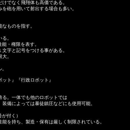
だけでなく飛翔体も高価である。
みを砲を用いて射出する場合も多い。
能なものを指す。
いる。
性能・権限を表す。
１文字と記号をつける事がある。
限大。
ル。
ボット』『行政ロボット』
誇る。一体でも他のロボットでは
。装備によっては暴徒鎮圧などにも使用可能。
号が付く）
性能を持ち、製造・保有は厳しく制限されている。