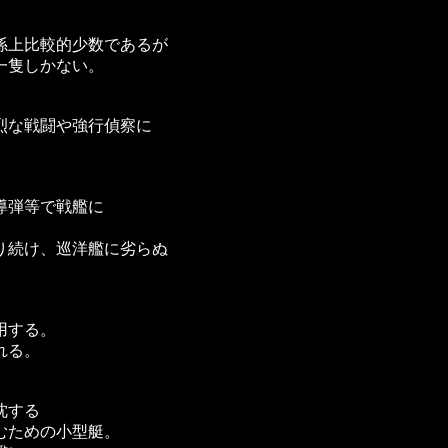
係上比較的少数であるが
一隻しかない。
烈な戦闘や強行偵察に
導弾等で戦艦に
り続け、巡洋艦に劣らぬ
。
用する。
れる。
沈する
むための小型艇。