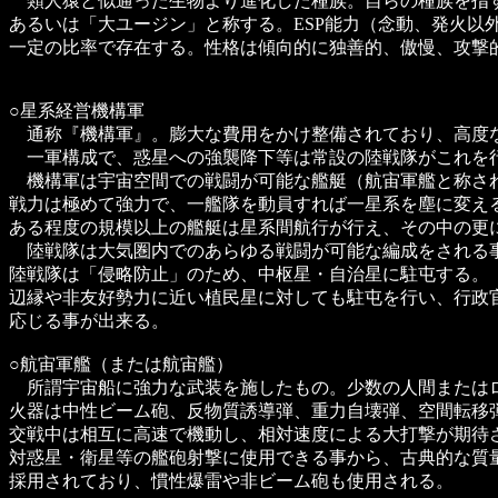
類人猿と似通った生物より進化した種族。自らの種族を指
あるいは「大ユージン」と称する。ESP能力（念動、発火以
一定の比率で存在する。性格は傾向的に独善的、傲慢、攻撃
○星系経営機構軍
通称『機構軍』。膨大な費用をかけ整備されており、高度
一軍構成で、惑星への強襲降下等は常設の陸戦隊がこれを
機構軍は宇宙空間での戦闘が可能な艦艇（航宙軍艦と称さ
戦力は極めて強力で、一艦隊を動員すれば一星系を塵に変え
ある程度の規模以上の艦艇は星系間航行が行え、その中の更
陸戦隊は大気圏内でのあらゆる戦闘が可能な編成をされる
陸戦隊は「侵略防止」のため、中枢星・自治星に駐屯する。
辺縁や非友好勢力に近い植民星に対しても駐屯を行い、行政
応じる事が出来る。
○航宙軍艦（または航宙艦）
所謂宇宙船に強力な武装を施したもの。少数の人間または
火器は中性ビーム砲、反物質誘導弾、重力自壊弾、空間転移
交戦中は相互に高速で機動し、相対速度による大打撃が期待
対惑星・衛星等の艦砲射撃に使用できる事から、古典的な質
採用されており、慣性爆雷や非ビーム砲も使用される。