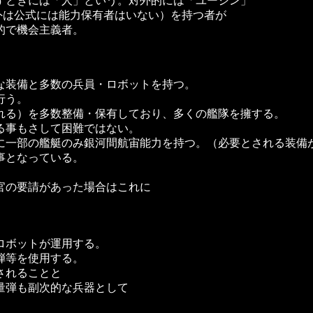
すときには「人」という。対外的には「ユージン」
外は公式には能力保有者はいない）を持つ者が
的で機会主義者。
な装備と多数の兵員・ロボットを持つ。
行う。
れる）を多数整備・保有しており、多くの艦隊を擁する。
る事もさして困難ではない。
に一部の艦艇のみ銀河間航宙能力を持つ。（必要とされる装備
事となっている。
官の要請があった場合はこれに
ロボットが運用する。
弾等を使用する。
されることと
量弾も副次的な兵器として