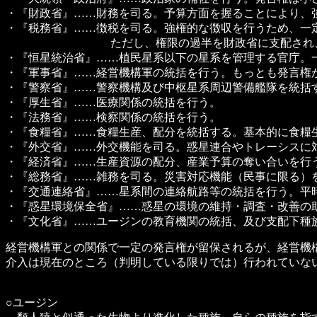
・『財政省』……財務を司る。予算方面を握ることにより、
・『税務省』……徴税を司る。強権的な徴収を行うため、一
ただし、権限の過半を財政省に支配され、財政省
・『恒星統治省』……植民星系以下の星系を管理する官庁。
・『軍事省』……経営機構軍の統括を行う。もっとも発言権
・『警察省』……警察機構及び中枢星系周辺警備艦隊を統括
・『厚生省』……医療関係の統括を行う。
・『法務省』……検察関係の統括を行う。
・『食糧省』……食糧生産、配分を統括する。基本的に食糧
・『外交省』……外交機能を司る。惑星連合やトレーシスに
・『経済省』……生産資源の配分、産業予算の奪い合いを行
・『総務省』……雑務を司る。災害対応機能（民事に限る）
・『交通連絡省』……星系間の連絡航路等の統括を行う。平
・『惑星環境保全省』……惑星の環境の維持・調査・改善の
・『文化省』……ユージンの教育機関の統括、及び支配下種
経営機構軍との関係で一定の発言権が留保されるが、経営機
介入は現在のところ（判明している限りでは）行われていな
○ユージン