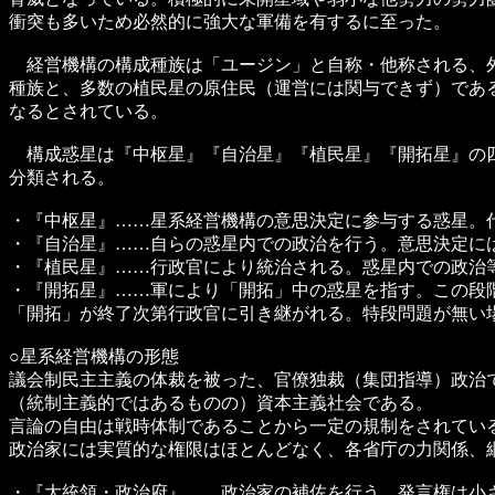
衝突も多いため必然的に強大な軍備を有するに至った。
経営機構の構成種族は「ユージン」と自称・他称される、
種族と、多数の植民星の原住民（運営には関与できず）であ
なるとされている。
構成惑星は『中枢星』『自治星』『植民星』『開拓星』の
分類される。
・『中枢星』……星系経営機構の意思決定に参与する惑星。
・『自治星』……自らの惑星内での政治を行う。意思決定に
・『植民星』……行政官により統治される。惑星内での政治
・『開拓星』……軍により「開拓」中の惑星を指す。この段
「開拓」が終了次第行政官に引き継がれる。特段問題が無い
○星系経営機構の形態
議会制民主主義の体裁を被った、官僚独裁（集団指導）政治
（統制主義的ではあるものの）資本主義社会である。
言論の自由は戦時体制であることから一定の規制をされてい
政治家には実質的な権限はほとんどなく、各省庁の力関係、
・『大統領・政治府』……政治家の補佐を行う。発言権は小