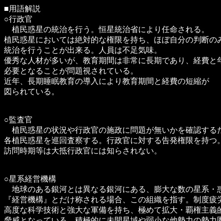
■用語解説
○行政官
植民惑星の統治を行う。恒星統治省により任命される。
植民惑星においては絶対的な権限を持ち、ほぼ自分の判断の
統治を行うことが出来る。人員は不足気味。
優秀な人材が多いが、教育期間は非常に長期であり、経費と
必要となることが問題視されている。
近年、長期睡眠教育の導入により教育期間と経費の短縮が
図られている。
○監査官
植民惑星の状況や行政官の施政に問題が無いかを確認する
各植民惑星を巡回査察する。行政官に対する告発権限を持つ
訪問時期等は大抵行政官には知らされない。
○星系経営機構
地球のある銀河とは異なる銀河にある、膨大な数の星系・
『経営機構』とだけ称される場合、この組織を指す。制度疲
高度な科学技術と強大な軍備を持ち、極めて拡大・覇権主義
脅威となっている。積極的に未開星域や弱小な他勢力の勢力