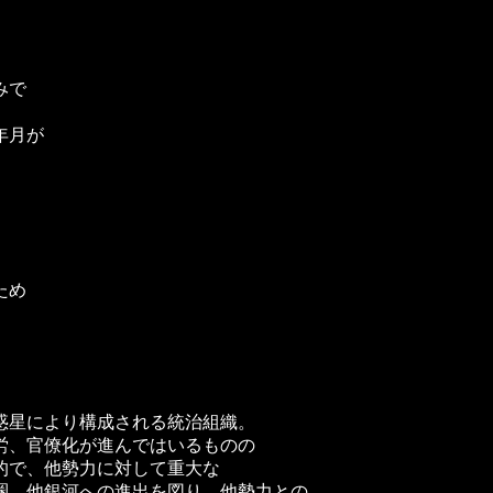
みで
年月が
ため
。
惑星により構成される統治組織。
労、官僚化が進んではいるものの
的で、他勢力に対して重大な
圏、他銀河への進出を図り、他勢力との