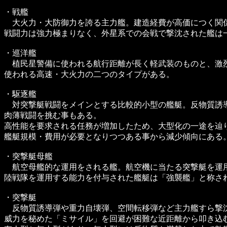
・戦艦
大火力・大防御力を誇る主力艦。建造経費が高価につく関
戦闘力は強力極まりなく、外星系での会戦で撃沈された艦は
・巡洋艦
植民星警備に使われる航行距離が長く軽武装のものと、激
使われる高速・大火力の二つのタイプがある。
・駆逐艦
対突撃艇戦闘をメインとする比較的小型の艦艇。反物質誘
肉薄戦闘を挑む事もある。
高性能を要求される任務が増加したため、大型化の一途を辿
艦艇規模・費用が必要となりつつある事から減少傾向にある
・突撃艇母艦
航空母艦的な運用をされる艦。航空機に当たる突撃艇を運
陸戦隊を運用する能力を付与された艦艇は「強襲艦」と称さ
・突撃艇
反物質誘導弾や重力自壊弾、空間転移弾など主力艦すら撃
威力を秘めた「ミサイル」を回避が困難な近距離から叩き込