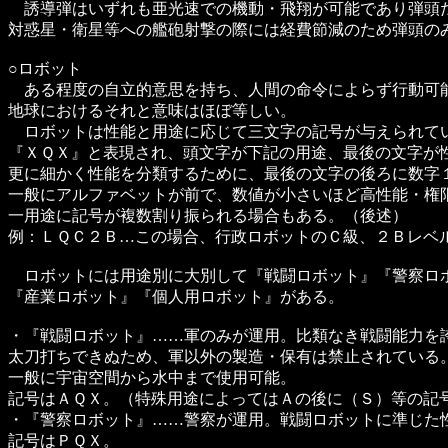
誘導弾はいずれも亜光速での機動・飛翔が可能であり弾頭
対惑星・衛星等への艦砲射撃の際には経費節減のため弾頭の
○ロボット
ある程度の自立的意思を持ち、人間の命令によらず行動可
地球におけるそれと意味はほぼ等しい。
ロボットは性能と用途に応じて三文字の記号が与えられて
『ＸＱＸ』と表現され、頭文字が下記の用途、最後の文字が
更に細かく性能を分類するために、最後の文字の後ろに数字
一般にアルファベットが前で、数値が小さいほど高性能・権
一用途に記号が複数割り振られる場合もある。（後述）
例：ＬＱＣ２Ｂ…この場合、行政ロボットのＣ級、２Ｂレベ
ロボットには用途別に大別して『戦闘ロボット』『警察ロ
『産業ロボット』『個人用ロボット』がある。
・『戦闘ロボット』……軍のみが運用。比類なき戦闘能力を
太刀打ちできぬため、軍以外の製造・保有は禁止されている
一般に宇宙空間から水中まで使用可能。
記号はＡＱＸ。（特殊用途によってはＡの後に（Ｓ）等の記
・『警察ロボット』……警察が運用。戦闘ロボットに準じた
記号はＰＱＸ。