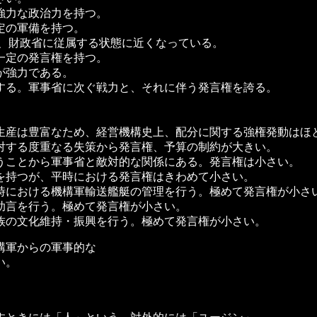
強力な政治力を持つ。
定の軍備を持つ。
に従属する状態に近くなっている。
一定の発言権を持つ。
が強力である。
する。軍事省に次ぐ戦力と、それに伴う発言権を誇る。
生産は豊富なため、経営機構史上、配分に関する強権発動はほ
対する度重なる失策から発言権、予算の制約が大きい。
うことから軍事省と敵対的な関係にある。発言権は小さい。
を持つが、平時における発言権はきわめて小さい。
時における機構軍輸送艦艇の管理を行う。極めて発言権が小さ
助言を行う。極めて発言権が小さい。
族の文化維持・振興を行う。極めて発言権が小さい。
構軍からの軍事的な
い。