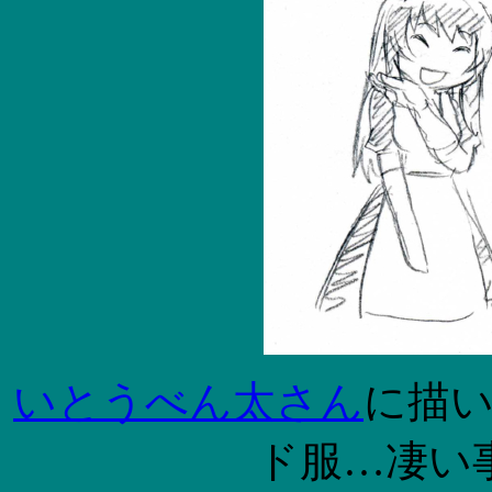
いとうべん太さん
に描
ド服…凄い