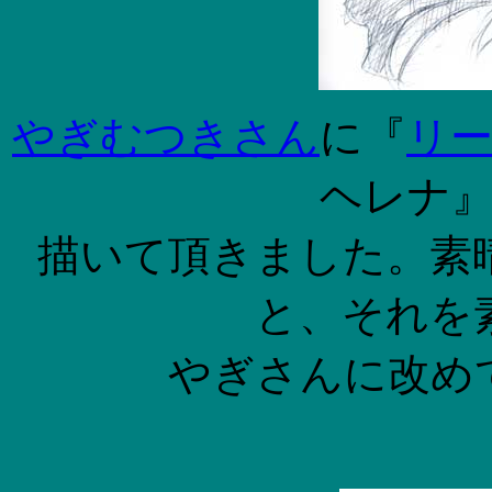
やぎむつきさん
に『
リ
ヘレナ
描いて頂きました。素
と、それを
やぎさんに改め