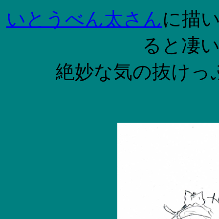
いとうべん太さん
に描
ると凄
絶妙な気の抜けっ